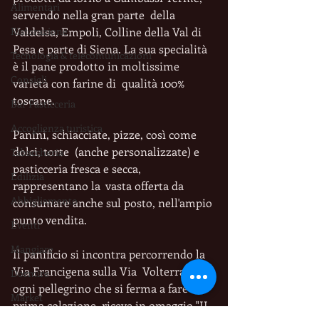
Alimentari
servendo nella gran parte  della 
Valdelsa, Empoli, Colline della Val di 
Ristorazione
Pesa e parte di Siena. La sua specialità 
Tecnologia & telecomunicazioni
è il pane prodotto in moltissime 
Consigli
varietà con farine di  qualità 100% 
toscane. 
Bar Pasticceria
Accoglienza turistica
Panini, schiacciate, pizze, così come 
dolci, torte  (anche personalizzate) e 
Tabaccheria
pasticceria fresca e secca, 
Edilizia
rappresentano la  vasta offerta da 
Abbigliamento
consumare anche sul posto, nell'ampio 
punto vendita. 
Eventi
Mangiare
Il panificio si incontra percorrendo la 
Via Francigena sulla Via  Volterrana: 
Dormire
ogni pellegrino che si ferma a fare la 
Market
prima colazione  riceve in omaggio "IL 