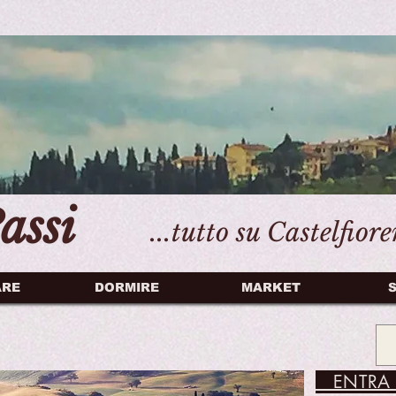
assi
...tutto su Castelfior
ARE
DORMIRE
MARKET
S
ENTRA 