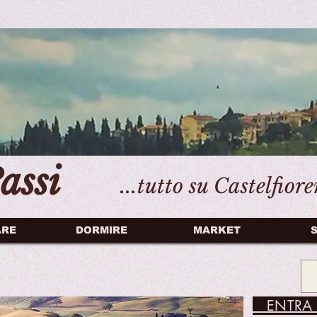
assi
...tutto su Castelfior
ARE
DORMIRE
MARKET
S
ENTRA 