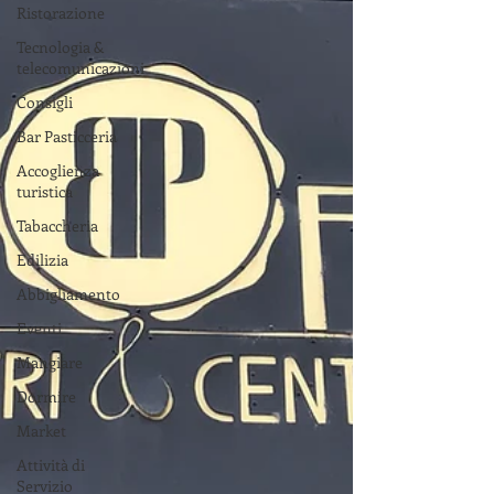
Ristorazione
Tecnologia &
telecomunicazioni
Consigli
Bar Pasticceria
Accoglienza
turistica
Tabaccheria
Edilizia
Abbigliamento
Eventi
Mangiare
Dormire
Market
Attività di
Servizio