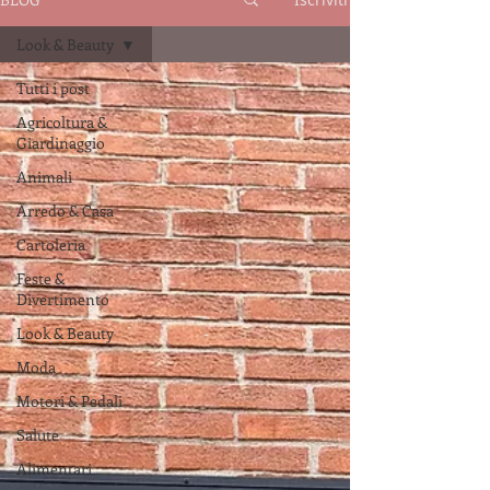
Look & Beauty
Tutti i post
Agricoltura &
Giardinaggio
Animali
Arredo & Casa
Cartoleria
Feste &
Divertimento
Look & Beauty
Moda
Motori & Pedali
Salute
Alimentari