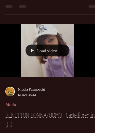
FIGARO Barbiere di Daniele Macaione -
Castelfiorentino (Fi) - Anche a domicilio su
appuntamento.
Load video
Nicola Pannocchi
12 nov 2022
Moda