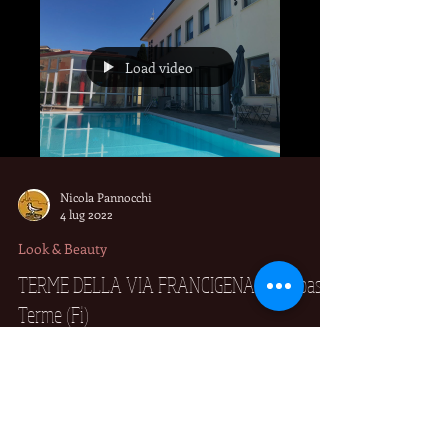
al dettaglio
Load video
Nicola Pannocchi
4 lug 2022
Look & Beauty
TERME DELLA VIA FRANCIGENA - Gambassi
Terme (Fi)