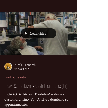
forniture mediche, simpatia e cordialità.
Prenotazioni CUP
Load video
Nicola Pannocchi
12 nov 2022
Look & Beauty
FIGARO Barbiere - Castelfiorentino (Fi)