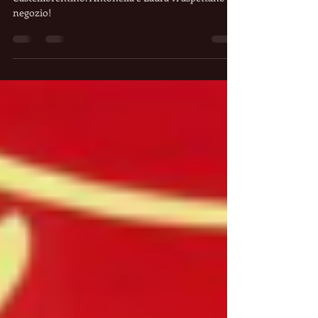
A TESTA ALTA - Hair Stylist Unisex -
Castelfiorentino. Antonella e Laura vi aspettano in
negozio!