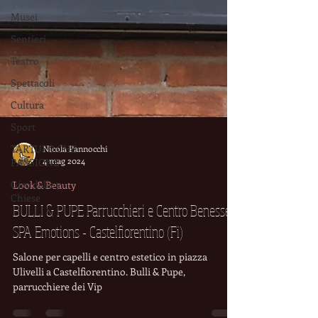
Musei
Sentieri
Teatro
Spettacoli
Cultura
Sport
TARTUFO CHE
PASSIONE
Nicola Pannocchi
Giro delle 7
4 mag 2024
Chiese
Look & Beauty
BULLI & PUPE Parrucchieri e Centro Benessere
SPA Emotions - Castelfiorentino (Fi)
Salone per capelli e centro estetico in piazza
Ulivelli a Castelfiorentino. Bulli & Pupe,
parrucchiere dei Vip